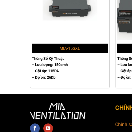
MIA-15SXL
Thông Số Kỹ Thuật
Thông S
– Lưu lượng: 150cmh
– Lưu l
– Cột áp: 115PA
– Cột áp
– Độ ồn: 26Db
– Độ ồn:
CHÍN
Chính s