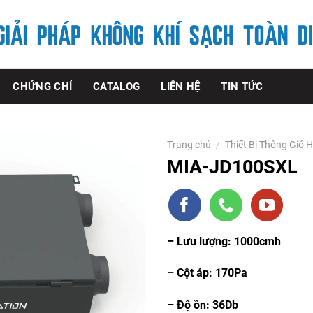
CHỨNG CHỈ
CATALOG
LIÊN HỆ
TIN TỨC
Trang chủ
/
Thiết Bị Thông Gió H
MIA-JD100SXL
– Lưu lượng: 1000cmh
– Cột áp: 170Pa
– Độ ồn: 36Db