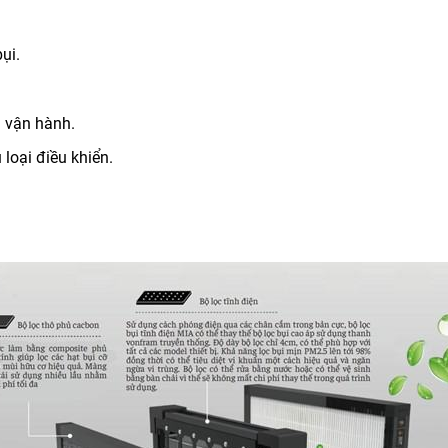
ụi.
h vận hành.
 loại điều khiển.