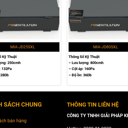
MIA-JD25SXL
MIA-JD80SXL
ố Kỹ Thuật
Thông Số Kỹ Thuật
ượng: 250cmh
– Lưu lượng: 800cmh
: 132Pa
– Cột áp: 160Pa
 28Db
– Độ ồn: 36Db
H SÁCH CHUNG
THÔNG TIN LIÊN HỆ
CÔNG TY TNHH GIẢI PHÁP K
ách bán hàng