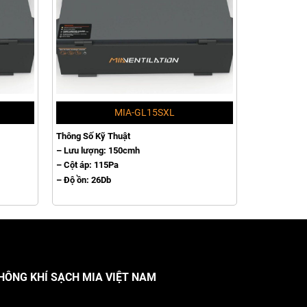
MIA-GL15SXL
Thông Số Kỹ Thuật
– Lưu lượng: 150cmh
– Cột áp: 115Pa
– Độ ồn: 26Db
HÔNG KHÍ SẠCH MIA VIỆT NAM