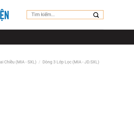
Tìm
kiếm:
ai Chiều (MIA - SXL)
/
Dòng 3 Lớp Lọc (MIA - JD.SXL)