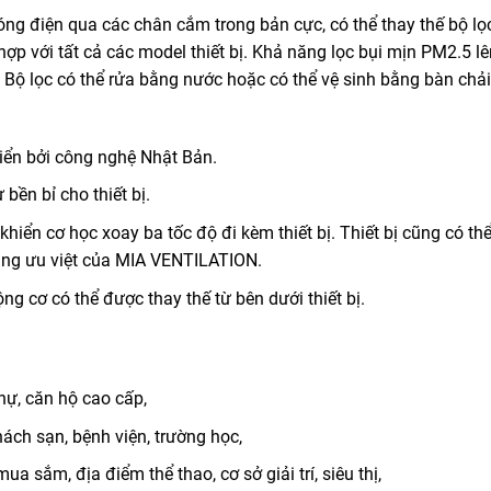
óng điện qua các chân cắm trong bản cực, có thể thay thế bộ l
ợp với tất cả các model thiết bị. Khả năng lọc bụi mịn PM2.5 lên
Bộ lọc có thể rửa bằng nước hoặc có thể vệ sinh bằng bàn chải 
iển bởi công nghệ Nhật Bản.
ền bỉ cho thiết bị.
khiển cơ học xoay ba tốc độ đi kèm thiết bị. Thiết bị cũng có t
ăng ưu việt của MIA VENTILATION.
ộng cơ có thể được thay thế từ bên dưới thiết bị.
hự, căn hộ cao cấp,
ách sạn, bệnh viện, trường học,
 sắm, địa điểm thể thao, cơ sở giải trí, siêu thị,